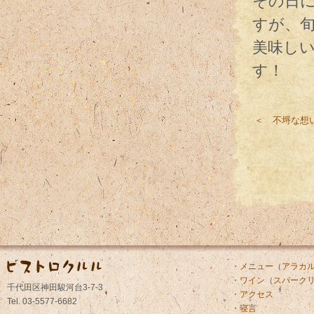
その日
すが、
美味し
す！
＜ 不埒な想
・メニュー
（
アラカ
・ワイン
（
スパーク
千代田区神田駿河台3-7-3
・アクセス
Tel. 03-5577-6682
・寝言