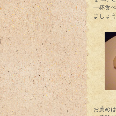
一杯食
ましょ
ほら
自家
お薦めは