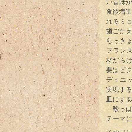
い旨味
食欲増
れるミ
歯ごた
らっき
フラン
材だら
要はピ
デュエ
実現す
皿にす
「酸っ
テーマ