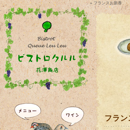
» フランスお新香
フラン