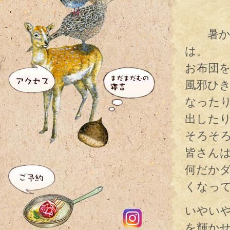
暑かっ
は。
お布団
風邪ひ
なった
出した
そろそ
皆さん
何だか
くなっ
いやい
を輝か