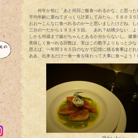
何年か前に「あと何回ご飯食べれるかな」と思った
平均年齢に重ねてざっくり計算してみたら、５８０３５
おお〜こんなに食べれるのか〜と思いましたけどね、し
三分の一だから１９３４５回。 あれ？結構少ない…よ
しかも何歳まで歯がちゃんとあるか分からないし、健康
美味しく食べれる回数は、実はこの数字よりもっと少な
思えば、一年間３６５日のなかで記憶に残る食事はどれ
ああ、出来るだけ一食一食を味わって大事に食べよう！
味わいたい…