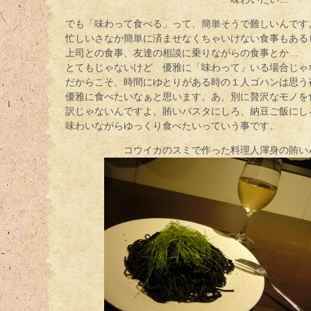
でも「味わって食べる」って、簡単そうで難しいんです
忙しいさなか簡単に済ませなくちゃいけない食事もある
上司との食事、友達の相談に乗りながらの食事とか…
とてもじゃないけど 優雅に「味わって」いる場合じゃ
だからこそ、時間にゆとりがある時の１人ゴハンは思う
優雅に食べたいなぁと思います。あ、別に贅沢なモノを
訳じゃないんですよ。賄いパスタにしろ、納豆ご飯にし
味わいながらゆっくり食べたいっていう事です。
コウイカのスミで作った料理人渾身の賄い