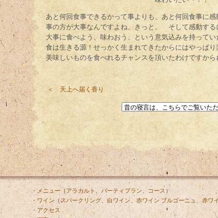
あと何回食事できるかって事よりも、あと何回食事に感
事の方が大事なんですよね、きっと。 そして感動する
大事に食べよう、味わおう、という意気込みを持ってい
食は生きる源！せっかく生まれてきたからにはやっぱり
美味しいものを食べれるチャンスを頂いたわけですから
＜ 天上へ届く香り
・メニュー
（
アラカルト
、
パーティプラン
、
コース
）
・ワイン
（
スパークリング
、
白ワイン
、
赤ワイン ブルゴーニュ
、
赤ワイ
・アクセス