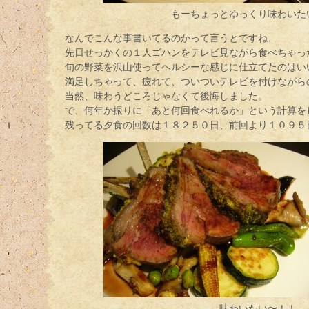
もーちょっとゆっくり味わいた
なんでこんな事書いてるのかって言うとですね、
先日せっかくの１人ゴハンをテレビ見ながら食べちゃっ
旬の野菜を沢山使ってヘルシーな感じに仕立てたのはい
満足しちゃって、疲れて、ついついテレビを付けながら
当然、味わうどころじゃなくて後悔しました。
で、何年か振りに「あと何回食べれるか」という計算を
残ってる夕食の回数は１８２５０日、前回より１０９５
味わいたい〜！！