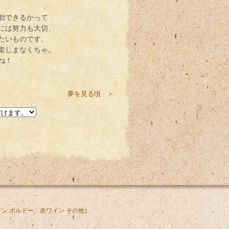
動できるかって
には努力も大切、
たいものです。
楽しまなくちゃ。
ね！
夢を見る頃 ＞
ン ボルドー
、
赤ワイン その他
）