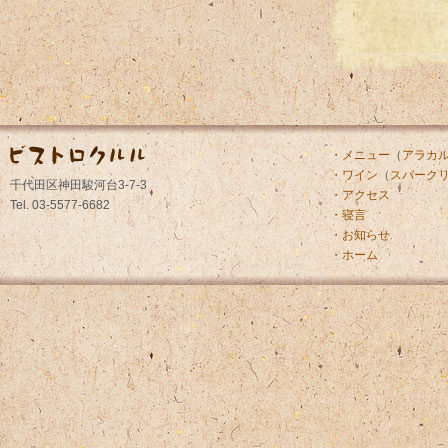
・メニュー
（
アラカ
・ワイン
（
スパーク
千代田区神田駿河台3-7-3
・アクセス
Tel. 03-5577-6682
・寝言
・お知らせ
・ホーム