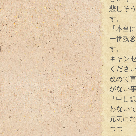
悲しそ
す。
「本当
一番残
す。
キャン
くださ
改めて
がない
「申し
わない
元気に
つつ