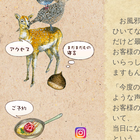
お風邪
ひいて
だけど
お客様
いらっ
ますも
「今度
ような
お客様
いて、
当日に
という