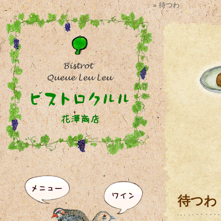
» 待つわ
待つわ