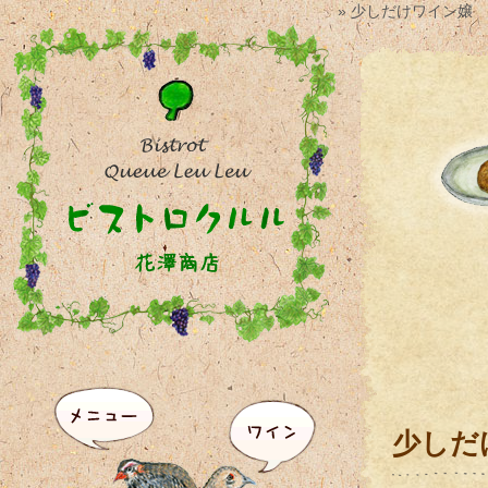
» 少しだけワイン嬢
少しだ