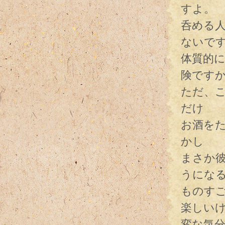
すよ。
呑める
ないで
体質的
険です
ただ、
だけ
お酒を
かし
まさか
うにな
ものす
楽しい
変な気