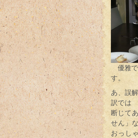
優雅で
す。
あ、誤
訳では
断じて
せん」
おっし