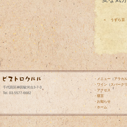
＜ うずら豆
・メニュー
（
アラカ
・ワイン
（
スパーク
千代田区神田駿河台3-7-3
・アクセス
Tel. 03-5577-6682
・寝言
・お知らせ
・ホーム