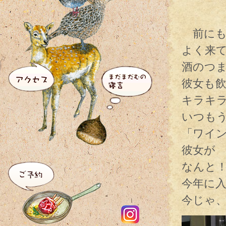
前にも
よく来
酒のつま
彼女も
キラキ
いつも
「ワイ
彼女が
なんと
今年に
今じゃ