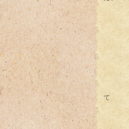
これ
頂い
て