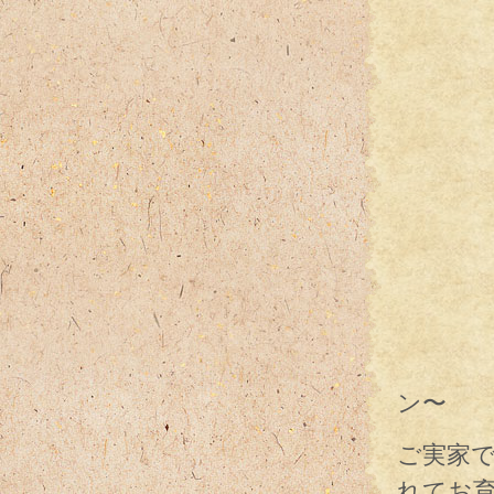
奥様
そし
いた
ン〜
ご実家
れてお