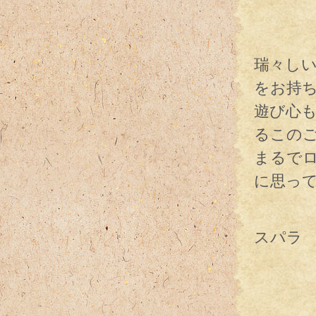
瑞々し
をお持
遊び心
るこの
まるで
に思っ
で、そ
スパラ