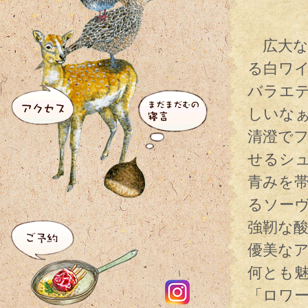
広大な
る白ワ
バラエ
しいな
清澄で
せるシ
青みを
るソー
強靭な
優美な
何とも
「ロワ