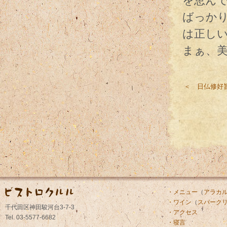
を恵ん
ばっか
は正し
まぁ、
＜ 日仏修好
・メニュー
（
アラカ
・ワイン
（
スパーク
千代田区神田駿河台3-7-3
・アクセス
Tel. 03-5577-6682
・寝言