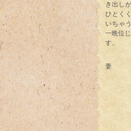
き出し
ひとく
いちゃ
一晩位
す。
そし
妻
（