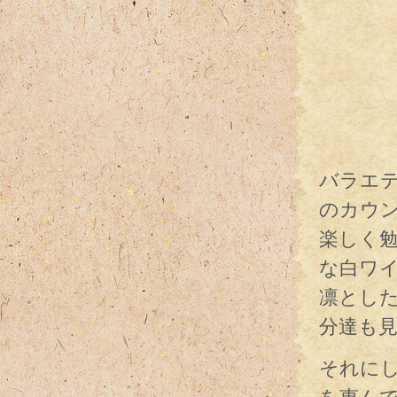
バラエ
のカウ
楽しく
な白ワ
凛とし
分達も
それに