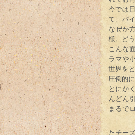
今では
て、バ
なぜか
様。ど
こんな
ラマや
世界を
圧倒的
とにか
んどん
まるで
そして
たチー