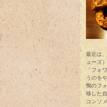
魅
最近は、
ューズ
「フォ
うのを
鴨のフ
移した
コンソ