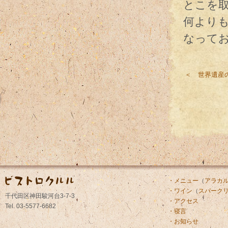
とこを
何より
なって
＜ 世界遺産
・メニュー
（
アラカ
・ワイン
（
スパーク
千代田区神田駿河台3-7-3
・アクセス
Tel. 03-5577-6682
・寝言
・お知らせ