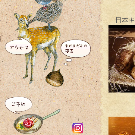
日本キ
ふ
タン