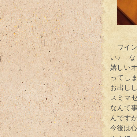
「エ
「ワイ
い♪ 」
嬉しい
ってし
お出し
スミマ
なんて
んです
今後は