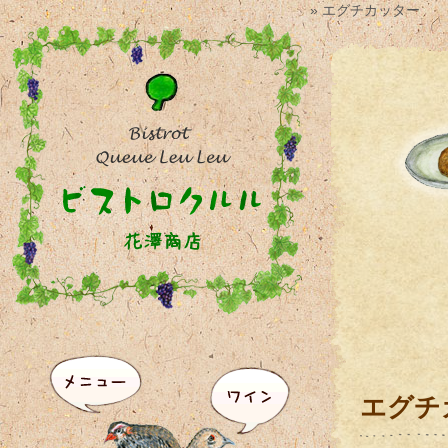
» エグチカッター
エグチ