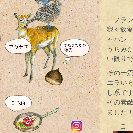
フラン
我々飲食
ャパン
うちみ
い限り
その一
エラい
し系で
その素
ました
こ… 