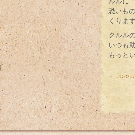
ルルに
恐いも
くりま
クルル
いつも
もっと
＜ ボンジョ