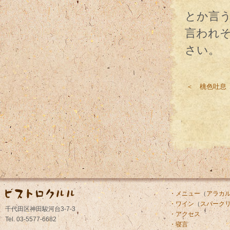
とか言
言われ
さい。
＜ 桃色吐息
・メニュー
（
アラカ
・ワイン
（
スパーク
千代田区神田駿河台3-7-3
・アクセス
Tel. 03-5577-6682
・寝言