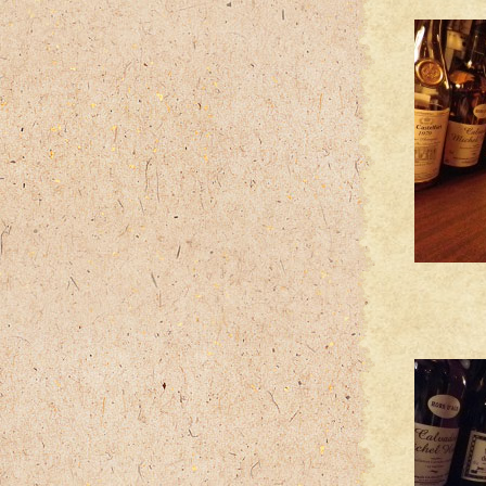
先日
「
え～