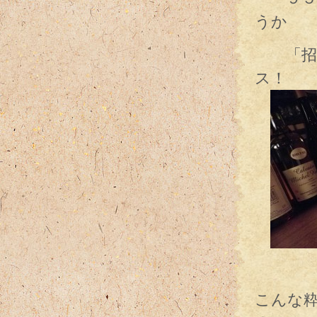
うか
「招き
ス！
て
こんな