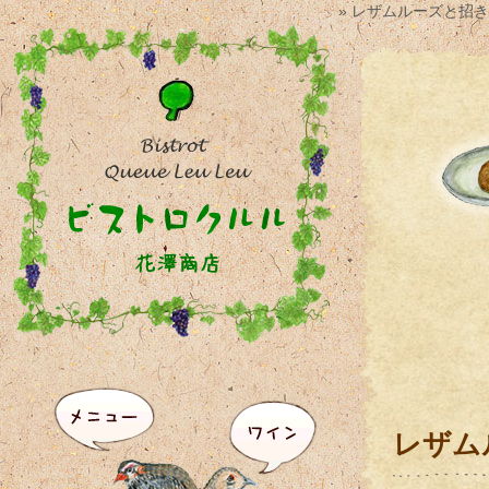
» レザムルーズと招
レザム