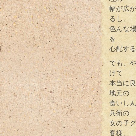
幅が広
るし、
色んな
を
心配す
でも、
けて
本当に
地元の
食いし
兵衛の
女の子
客様、