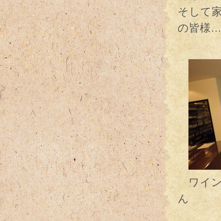
そして
の皆様
そし
ワイン
ん