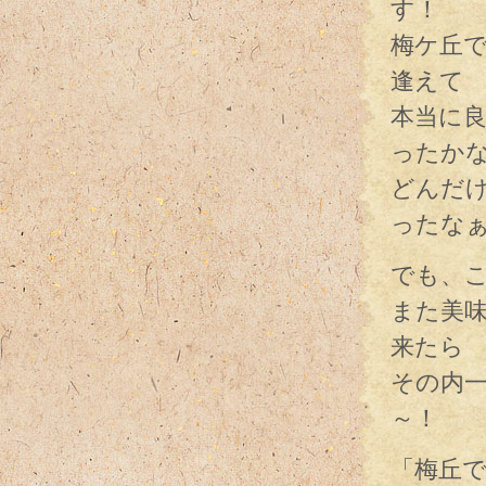
す！
梅ケ丘
逢えて
本当に
ったか
どんだ
ったな
でも、
また美
来たら
その内
～！
「梅丘