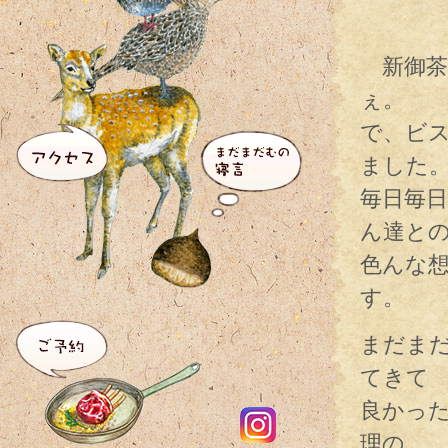
新御茶
ぇ。
で、ビ
ました
毎日毎
ん達と
色んな
す。
まだま
てきて
良かっ
理の