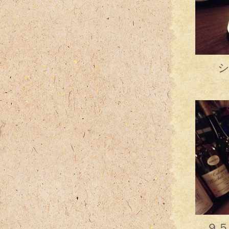
シャン
す、ス
９５年