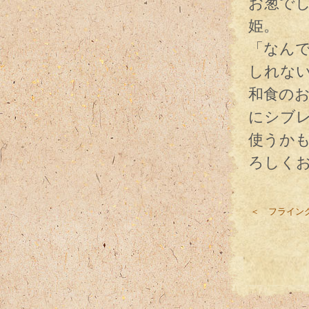
お葱で
姫。
「なん
しれな
和食の
にシブ
使うか
ろしく
＜ フライン