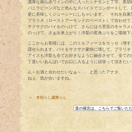
濃厚な南仏赤ワインの中に入ったシナモンと丁字、黒胡
バニラビーンズなど色んなスパイスでコンポートして、
更に美味しくジューシーにしちゃいます。 それを自家
プラリネ（ローストアーモンドのペースト）で合わせて
サクサクのパイをのっけて、さらにほろ苦旨のキャラメ
のっけて、さぁ出来上がり！洋梨の変身ぶりをご堪能下
ここからお客様には、このミルフィーユをカッセ（壊す
課せられます。パイをサクサク豪快に壊して、プラリネ
アイスも洋梨も全てお好きなように融合させて、全ての
丁度いいあんばいでお口に入るように頑張って頂きたい
ん～お酒と合わせたいなぁ～… と思ったアナタ、
ねぇ、気が合いますね。
＜ 木枯らし蹴散らし