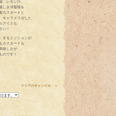
椒、レモン汁、
麗しき洋梨様を
製カスタードと
、キャラメリゼした
ルアイスも
さい！
）するミッションが
もカスタードも
美味しさが
ものです！
マリアのキャンドル ＞