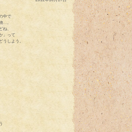
の中で
物…。
どね、
か」って
どうしよう。
う