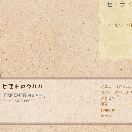
セ・ラ
＜ ビバ！パ
・メニュー
（
アラカ
・ワイン
（
スパーク
千代田区神田駿河台3-7-3
・アクセス
Tel. 03-5577-6682
・寝言
・お知らせ
・ホーム