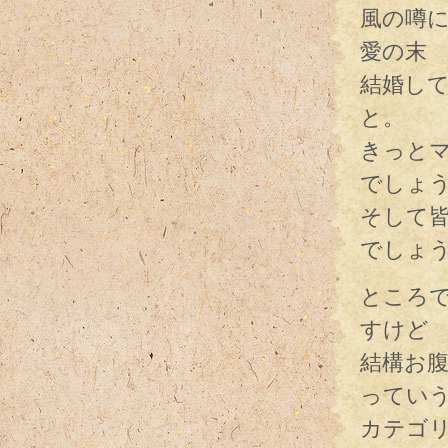
風の噂
愛の末
結婚し
と。
きっと
でしょ
そして
でしょ
ところ
すけど
結構お
ってい
カテゴ