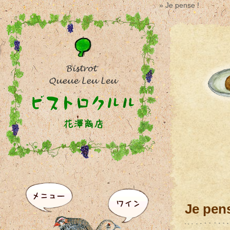
» Je pense !
Je pens