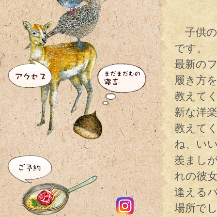
子供の
です。
最新の
履き方
教えて
新な洋
教えて
ね、い
羨まし
れの彼
逢える
場所で