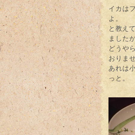
イカは
よ。
と教え
ました
どうや
おりま
あれは
っと。
ア