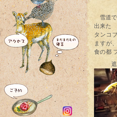
雪道で
出来た
タンコ
ますが
食の都
遮光栽