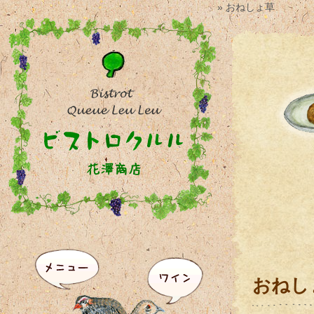
» おねしょ草
おねし