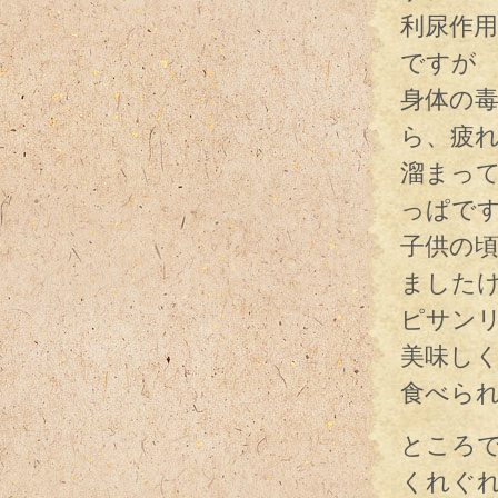
利尿作
ですが
身体の
ら、疲
溜まっ
っぱで
子供の
ました
ピサン
美味し
食べら
ところ
くれぐ