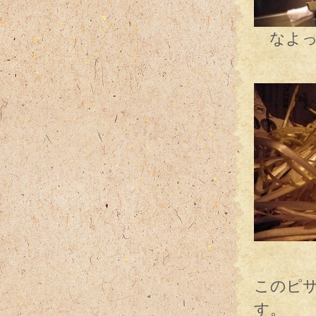
なよっ
男
チコリ
このピ
す。