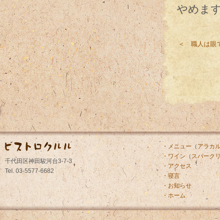
やめま
＜ 職人は眼
・メニュー
（
アラカ
・ワイン
（
スパーク
千代田区神田駿河台3-7-3
・アクセス
Tel. 03-5577-6682
・寝言
・お知らせ
・ホーム