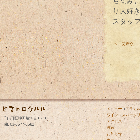
ちなみ
り大好
スタッ
＜ 交差点
・メニュー
（
アラカ
・ワイン
（
スパーク
千代田区神田駿河台3-7-3
・アクセス
Tel. 03-5577-6682
・寝言
・お知らせ