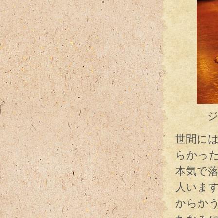
ジンジ
世間に
らかっ
本気で
人いま
からか