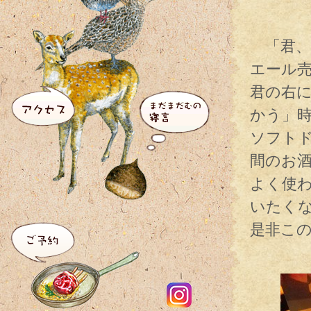
「君、
エール
君の右
かう」
ソフト
間のお
よく使
いたく
是非こ
ソフ