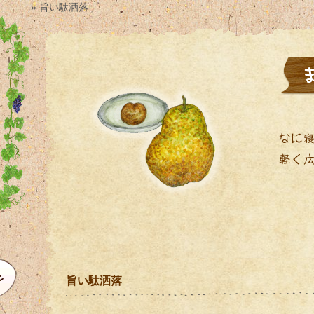
» 旨い駄洒落
旨い駄洒落