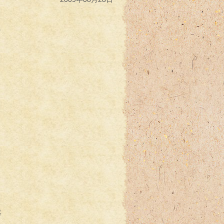
。
落
。