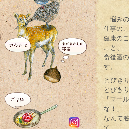
悩みの
仕事の
健康の
こと、
食後酒
す。
とびき
とびき
「マー
な！」
なんて
て。