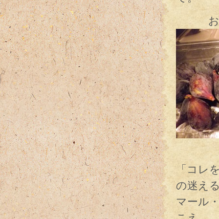
おや、
今
「コレ
の迷え
マール
こえ、