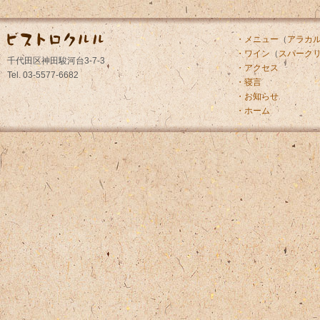
・メニュー
（
アラカ
・ワイン
（
スパーク
千代田区神田駿河台3-7-3
・アクセス
Tel. 03-5577-6682
・寝言
・お知らせ
・ホーム