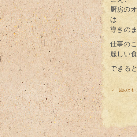
厨房の
は
導きの
仕事の
麗しい
できる
＜ 旅のとも