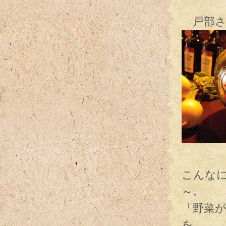
戸部さ
頑張
こんな
～。
「野菜
を