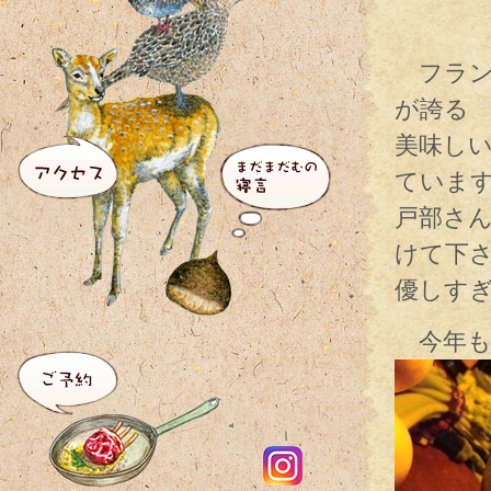
フラン
が誇る
美味し
ていま
戸部さ
けて下
優しす
今年も