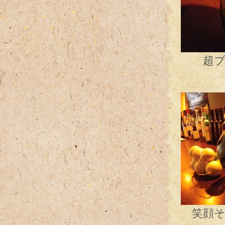
超ブラ
届
笑顔そ