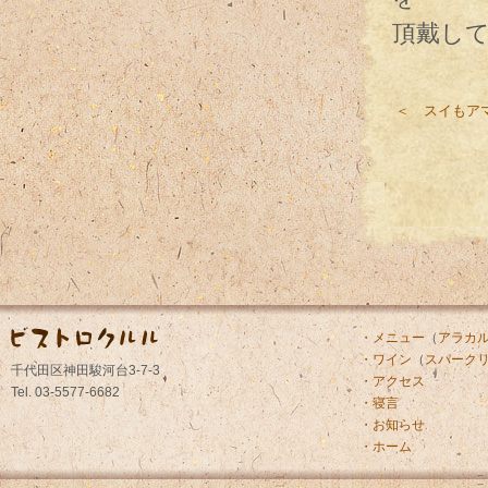
頂戴し
＜ スイもア
・メニュー
（
アラカ
・ワイン
（
スパーク
千代田区神田駿河台3-7-3
・アクセス
Tel. 03-5577-6682
・寝言
・お知らせ
・ホーム