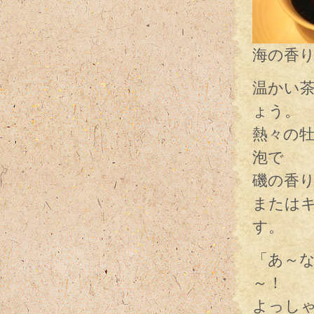
海の香
温かい
ょう。
熱々の
泡で
磯の香
または
す。
「あ～
～！
よっし