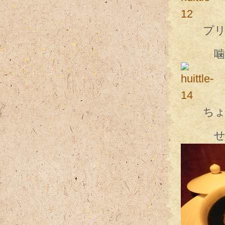
プリン
噛む牡
ちょっ
せっか