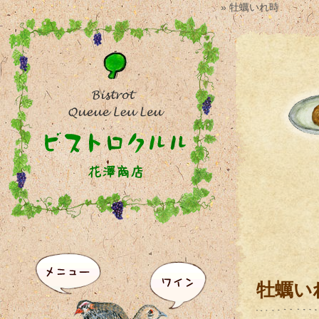
» 牡蠣いれ時
牡蠣い