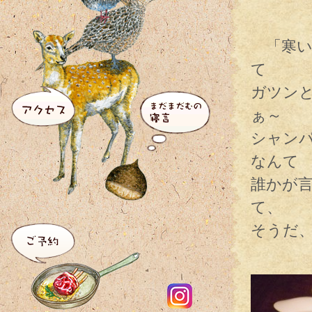
「寒い
て
ガツン
ぁ～
シャン
なんて
誰かが
て、
そうだ
そう