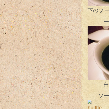
下のソ
一口で
白ワイ
ソース