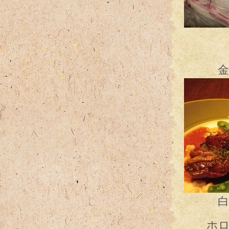
う
金華豚
白隠元
ホロホ