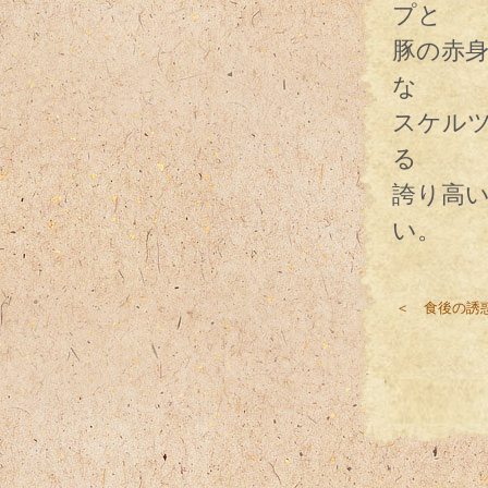
プと
豚の赤
な
スケル
る
誇り高
い。
＜ 食後の誘