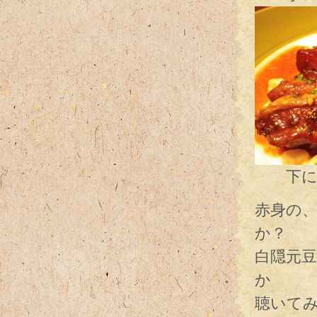
下にと
赤身の
か？
白隠元
か
聴いて