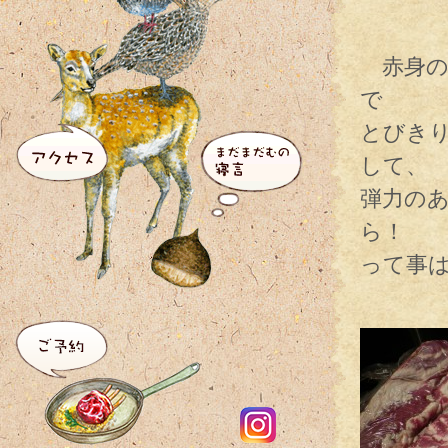
赤身の
で
とびき
して、
弾力の
ら！
って事
山形