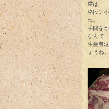
重は
格段に
ね。
手間を
なんて
生産者
ょうね
見事な