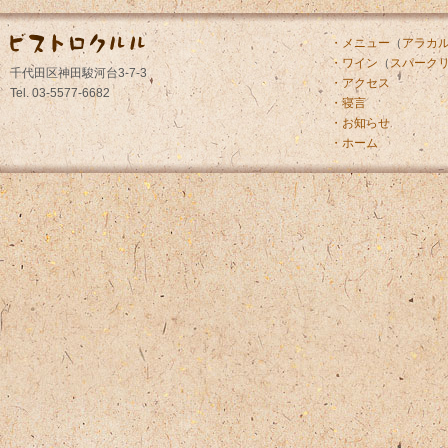
・メニュー
（
アラカ
・ワイン
（
スパーク
千代田区神田駿河台3-7-3
・アクセス
Tel. 03-5577-6682
・寝言
・お知らせ
・ホーム