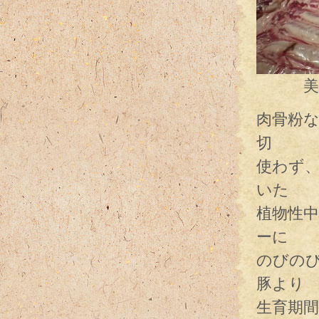
美味し
肉骨粉な
切
使わず、
いた
植物性
ーに
のびの
豚より
生育期