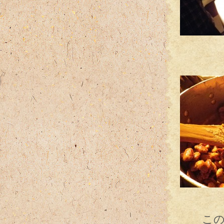
優し
カリ
デザー
このま