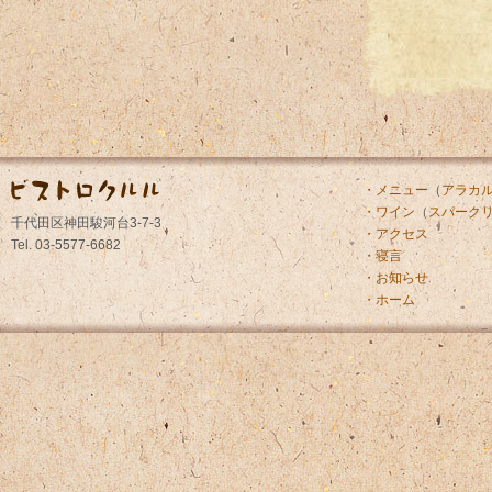
・メニュー
（
アラカ
・ワイン
（
スパーク
千代田区神田駿河台3-7-3
・アクセス
Tel. 03-5577-6682
・寝言
・お知らせ
・ホーム