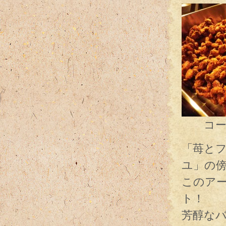
コーヒ
「苺と
ユ」の
このア
ト！
芳醇な