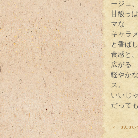
ージュ
甘酸っ
マな
キャラ
と香ば
食感と
広がる
軽やか
ス。
いいじ
だって
＜ せんせい