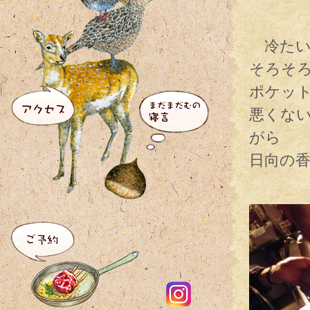
冷たい
そろそ
ポケッ
悪くな
がら
日向の
そして