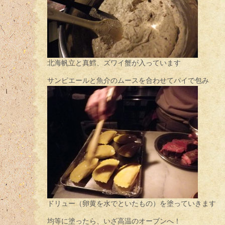
北海帆立と真鱈、ズワイ蟹が入っています
サンピエールと魚介のムースを合わせてパイで包み
ドリュー（卵黄を水でといたもの）を塗っていきます
均等に塗ったら、いざ高温のオーブンへ！