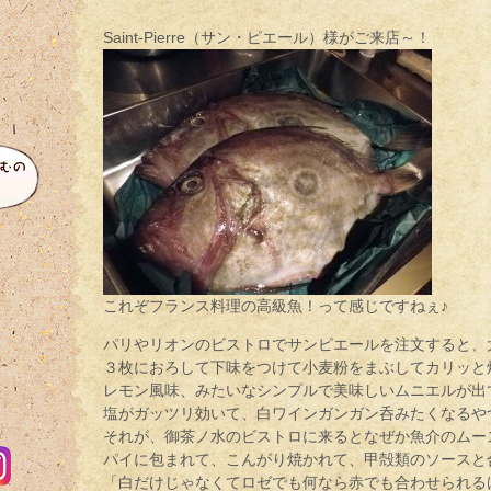
Saint-Pierre（サン・ピエール）様がご来店～！
これぞフランス料理の高級魚！って感じですねぇ♪
パリやリオンのビストロでサンピエールを注文すると、
３枚におろして下味をつけて小麦粉をまぶしてカリッと
レモン風味、みたいなシンプルで美味しいムニエルが出
塩がガッツリ効いて、白ワインガンガン呑みたくなるや
それが、御茶ノ水のビストロに来るとなぜか魚介のムー
パイに包まれて、こんがり焼かれて、甲殻類のソースと
「白だけじゃなくてロゼでも何なら赤でも合わせられる