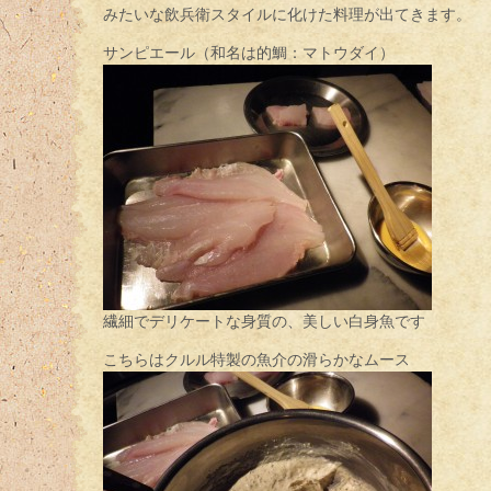
みたいな飲兵衛スタイルに化けた料理が出てきます。
サンピエール（和名は的鯛：マトウダイ）
繊細でデリケートな身質の、美しい白身魚です
こちらはクルル特製の魚介の滑らかなムース