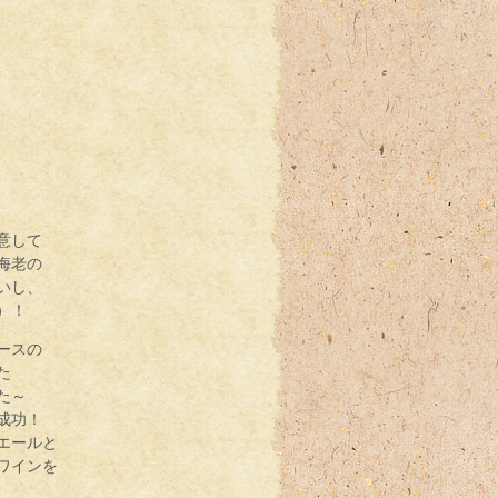
意して
海老の
いし、
）！
ースの
た
た～
成功！
エールと
ワインを