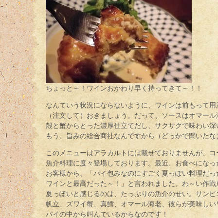
ちょっと～！ワインおかわり早く持ってきて～！！
なんていう状況にならないように、ワインは前もって用
（注文して）おきましょう。だって、ソースはオマール
殻と蟹からとった濃厚仕立てだし、サクサクで味わい深
もう、旨みの総合商社なんですから（どっかで聞いたな
このメニューはアラカルトには載せておりませんが、コ
魚介料理に度々登場しております。最近、お食べになっ
お客様から、「パイ包みなのにすごく夏っぽい料理だっ
ワインと最高だった～！」と言われました。わ～い作戦
夏っぽいと感じるのは、たっぷりの魚介のせい。サンピ
帆立、ズワイ蟹、真鱈、オマール海老、彼らが美味しい
パイの中から叫んでいるからなのです！