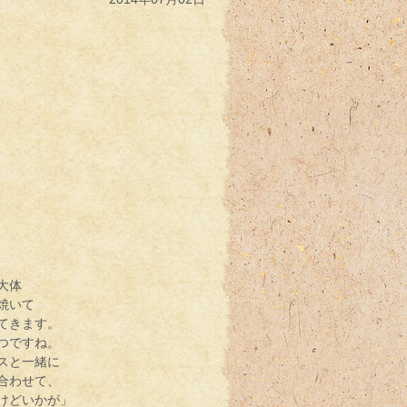
大体
焼いて
てきます。
つですね。
スと一緒に
合わせて、
けどいかが」