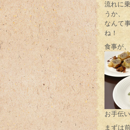
流れに
うか、
なんて
ね！
食事が
お手伝
まずは