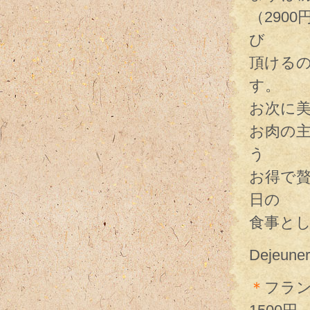
（290
び
頂ける
す。
お次に
お肉の主
う
お得で
日の
食事と
Dejeuner
＊
フラン