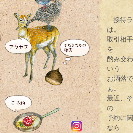
「接待
は。
取引相
を
酌み交
いう
お洒落
ぁ。
最近、
の
予約に
なら