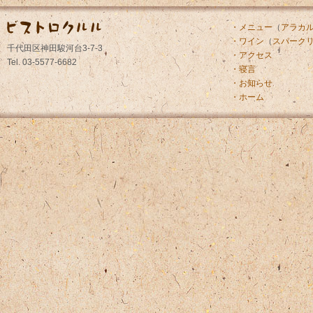
・メニュー
（
アラカ
・ワイン
（
スパーク
千代田区神田駿河台3-7-3
・アクセス
Tel. 03-5577-6682
・寝言
・お知らせ
・ホーム