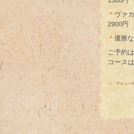
1500円
＊
ヴァカ
2900円
＊
優雅な
ご予約
コース
＜ デビュー