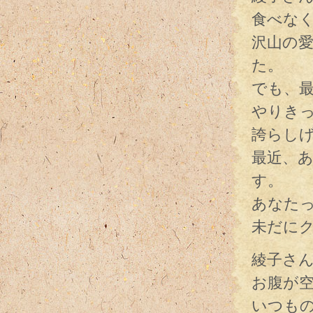
食べな
沢山の
た。
でも、
やりき
誇らし
最近、
す。
あなた
未だに
綾子さ
お腹が
いつも