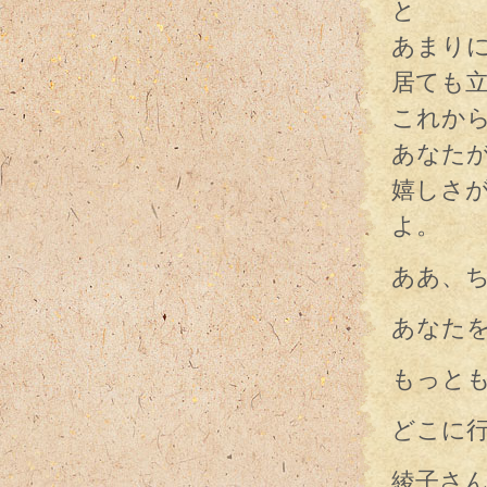
と
あまり
居ても
これか
あなた
嬉しさ
よ。
ああ、
あなた
もっと
どこに
綾子さ