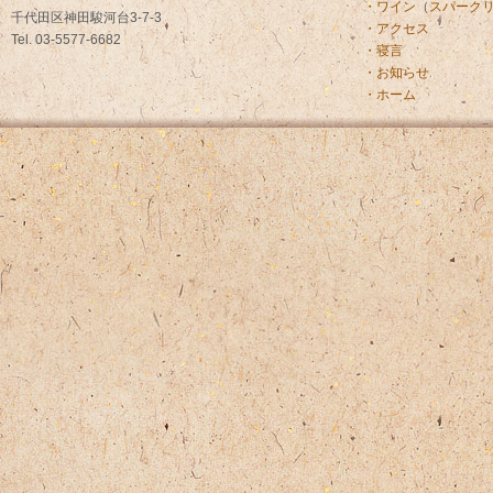
・ワイン
（
スパーク
千代田区神田駿河台3-7-3
・アクセス
Tel. 03-5577-6682
・寝言
・お知らせ
・ホーム