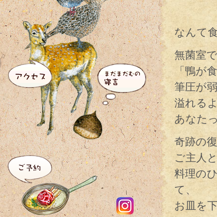
なんて
無菌室
「鴨が
筆圧が
溢れる
あなた
奇跡の
ご主人
料理の
て、
お皿を