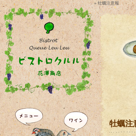
» 牡蠣注意報
牡蠣注