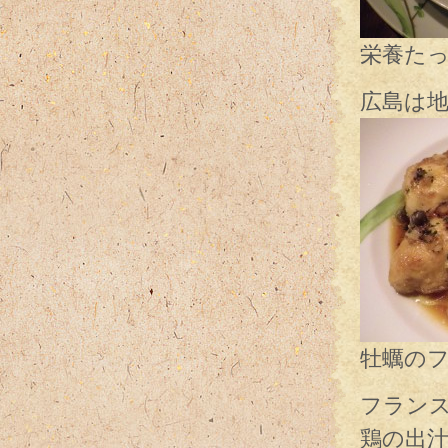
栄養た
広島は
牡蠣の
フラン
鶏の出