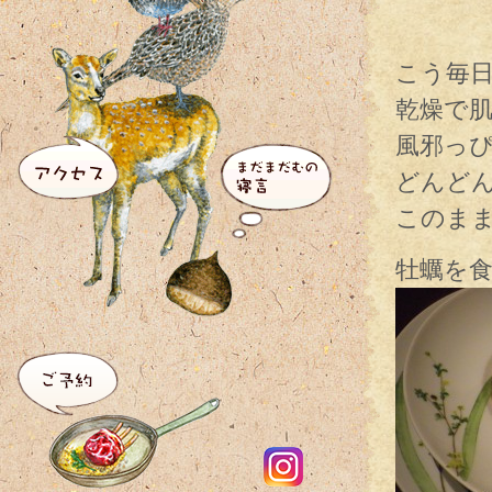
こう毎
乾燥で
風邪っ
どんど
このま
牡蠣を