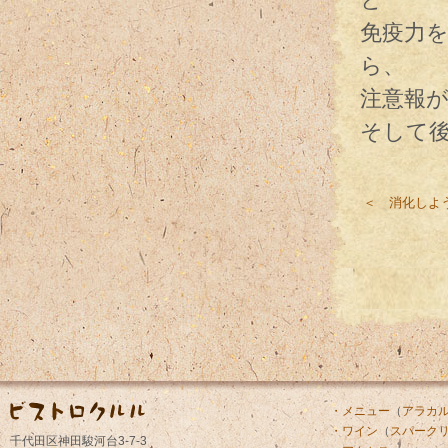
免疫力
ら、
注意報
そして
＜ 消化しよ
・メニュー
（
アラカ
・ワイン
（
スパーク
千代田区神田駿河台3-7-3