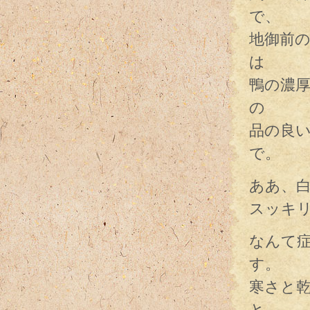
で、
地御前
は
鴨の濃
の
品の良
で。
ああ、
スッキ
なんて
す。
寒さと
と