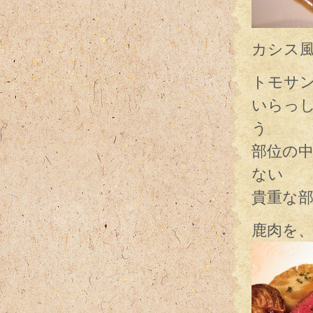
カシス
トモサ
いらっ
う
部位の
ない
貴重な
鹿肉を