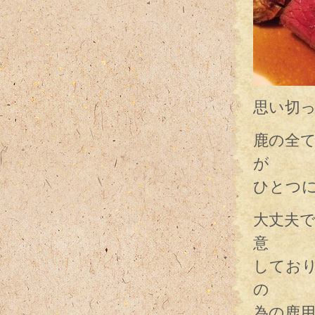
思い切
鹿の全
が
ひとつ
大丈夫
意
してお
の
為の鹿