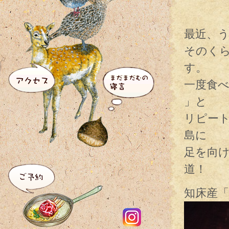
最近、
そのく
す。
一度食
」と
リピー
島に
足を向
道！
知床産