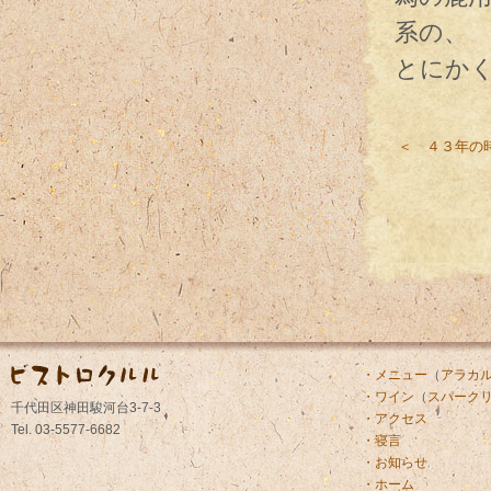
系の、
とにか
＜ ４３年の
・メニュー
（
アラカ
・ワイン
（
スパーク
千代田区神田駿河台3-7-3
・アクセス
Tel. 03-5577-6682
・寝言
・お知らせ
・ホーム