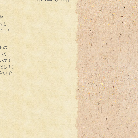
や
りと
よ～♪
、
トの
いう
いか！
だし！）
合いで