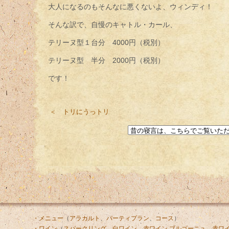
大人になるのもそんなに悪くないよ、ウィンディ！
そんな訳で、自慢のキャトル・カール、
テリーヌ型１台分 4000円（税別）
テリーヌ型 半分 2000円（税別）
です！
＜ トリにうっトリ
・メニュー
（
アラカルト
、
パーティプラン
、
コース
）
・ワイン
（
スパークリング
、
白ワイン
、
赤ワイン ブルゴーニュ
、
赤ワイ