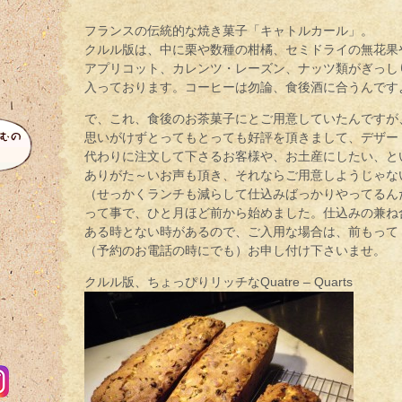
フランスの伝統的な焼き菓子「キャトルカール」。
クルル版は、中に栗や数種の柑橘、セミドライの無花果
アプリコット、カレンツ・レーズン、ナッツ類がぎっし
入っております。コーヒーは勿論、食後酒に合うんです
で、これ、食後のお茶菓子にとご用意していたんですが
思いがけずとってもとっても好評を頂きまして、デザー
代わりに注文して下さるお客様や、お土産にしたい、と
ありがた～いお声も頂き、それならご用意しようじゃな
（せっかくランチも減らして仕込みばっかりやってるん
って事で、ひと月ほど前から始めました。仕込みの兼ね
ある時とない時があるので、ご入用な場合は、前もって
（予約のお電話の時にでも）お申し付け下さいませ。
クルル版、ちょっぴりリッチなQuatre – Quarts