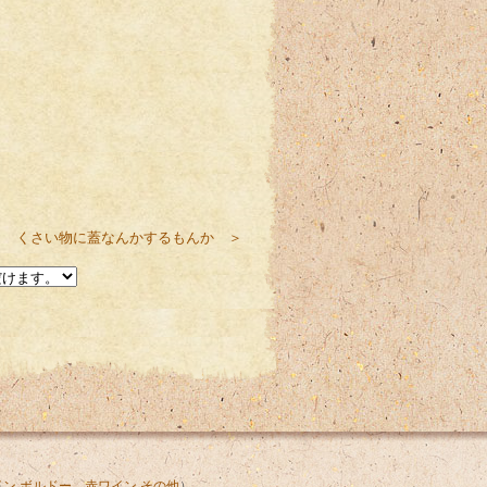
くさい物に蓋なんかするもんか ＞
ン ボルドー
、
赤ワイン その他
）