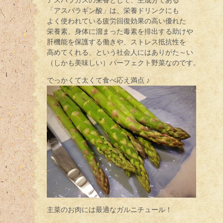
アスパラガスの栄養として、主成分である
「アスパラギン酸」は、栄養ドリンクにも
よく使われている疲労回復効果の高い優れた
栄養素。身体に溜まった毒素を排出する助けや
肝機能を保護する働きや、ストレス抵抗性を
高めてくれる、という社会人にはありがた～い
（しかも美味しい）パーフェクト野菜なのです。
でっかくて太くて食べ応え満点 ♪
主菜のお肉には最適なガルニチュール！