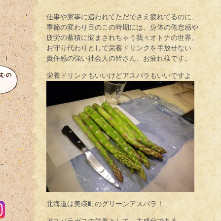
仕事や家事に追われてただでさえ疲れてるのに、
季節の変わり目のこの時期には、身体の倦怠感や
疲労の蓄積に悩まされちゃう我々オトナの世界。
お守り代わりとして栄養ドリンクを手放せない
責任感の強い社会人の皆さん、お疲れ様です。
栄養ドリンクもいいけどアスパラもいいですよ
北海道は美瑛町のグリーンアスパラ！