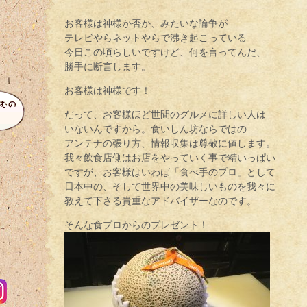
お客様は神様か否か、みたいな論争が
テレビやらネットやらで沸き起こっている
今日この頃らしいですけど、何を言ってんだ、
勝手に断言します。
お客様は神様です！
だって、お客様ほど世間のグルメに詳しい人は
いないんですから。食いしん坊ならではの
アンテナの張り方、情報収集は尊敬に値します。
我々飲食店側はお店をやっていく事で精いっぱい
ですが、お客様はいわば「食べ手のプロ」として
日本中の、そして世界中の美味しいものを我々に
教えて下さる貴重なアドバイザーなのです。
そんな食プロからのプレゼント！