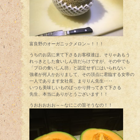
富良野のオーガニックメロン～！！！
うちのお店に来て下さるお客様達は、そりゃあもう
れっきとした食いしん坊だらけですが、その中でも
「プロの食いしん坊」と認定せずにはいられない
強者が何人かおりまして、その頂点に君臨する女帝の
一人であります女社長、まりりん先生‥‥
いつも美味しいものばっかり持ってきて下さる
先生、本当にありがとうございます！！
うおおおおお～～なにこの旨そうなの！！