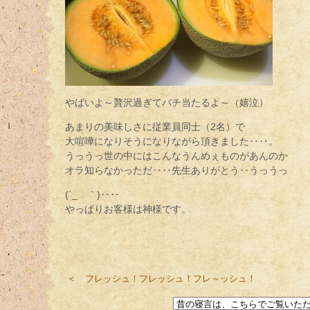
やばいよ～贅沢過ぎてバチ当たるよ～（嬉泣）
あまりの美味しさに従業員同士（2名）で
大喧嘩になりそうになりながら頂きました‥‥。
うっうっ世の中にはこんなうんめぇものがあんのか
オラ知らなかっただ‥‥先生ありがとう‥うっうっ
(´_ゝ｀)‥‥
やっぱりお客様は神様です。
＜ フレッシュ！フレッシュ！フレ～ッシュ！