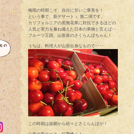
梅雨の時期こそ、自分に甘いご褒美を！
という事で、新デザート ♪ 第二弾です。
カリフォルニアの黒無花果に対抗できるほどの
人気と実力を兼ね備えた日本の果物と言えば‥
フルーツ王国、山形産のさくらんぼちゃん！
うちは、料理人が山形出身なもので‥‥
この時期は故郷から続々とさくらんぼが！