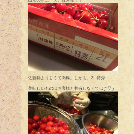
山形の新エース、紅秀峰！！
佐藤錦より甘くて肉厚。しかも、2L 特秀！
美味しいものはお客様と共有しなくては(*’▽’)