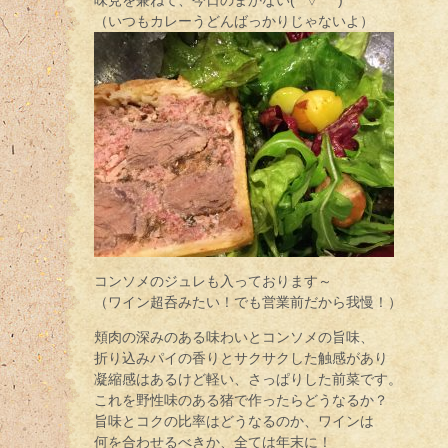
味見を兼ねて、今日のまかない(*´▽｀*)
（いつもカレーうどんばっかりじゃないよ）
コンソメのジュレも入っております～
（ワイン超呑みたい！でも営業前だから我慢！）
頬肉の深みのある味わいとコンソメの旨味、
折り込みパイの香りとサクサクした触感があり
凝縮感はあるけど軽い、さっぱりした前菜です。
これを野性味のある猪で作ったらどうなるか？
旨味とコクの比率はどうなるのか、ワインは
何を合わせるべきか、全ては年末に！