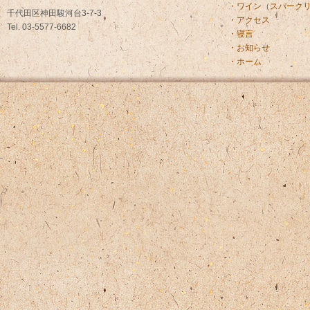
・ワイン
（
スパーク
千代田区神田駿河台3-7-3
・アクセス
Tel. 03-5577-6682
・寝言
・お知らせ
・ホーム