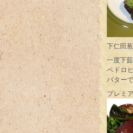
下仁田
一度下
ペドロ
バター
プレミ