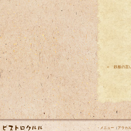
＜ 鉄板の言
・メニュー
（
アラカ