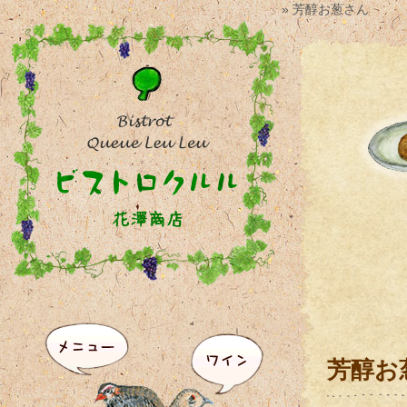
» 芳醇お葱さん
芳醇お