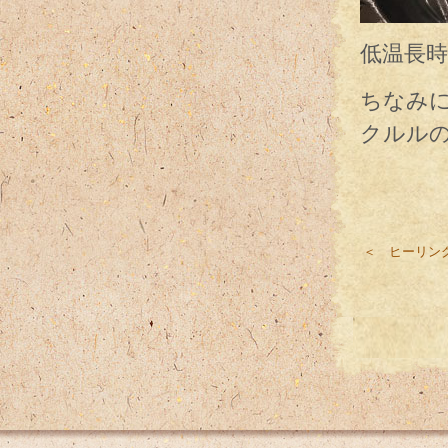
低温長
ちなみ
クルル
＜ ヒーリン