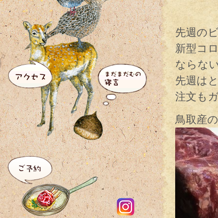
先週の
新型コ
ならな
先週は
注文も
鳥取産