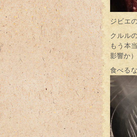
ジビエ
クルル
もう本
影響か
食べる