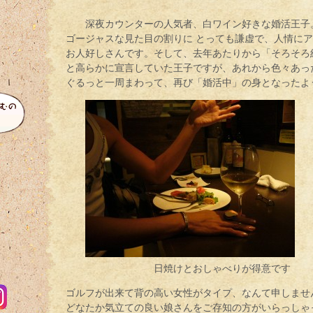
深夜カウンターの人気者、白ワイン好きな婚活王子
ゴージャスな見た目の割りに とっても謙虚で、人情に
お人好しさんです。そして、去年あたりから「そろそろ
と高らかに宣言していた王子ですが、あれから色々あっ
ぐるっと一周まわって、再び「婚活中」の身となったよ
日焼けとおしゃべりが得意です
ゴルフが出来て背の高い女性がタイプ、なんて申しませ
どなたか気立ての良い娘さんをご存知の方がいらっしゃ