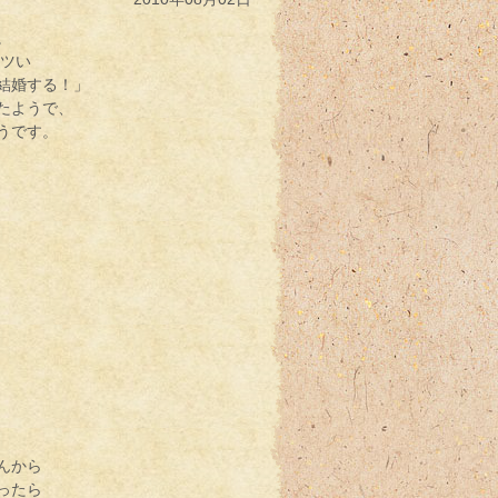
。
アツい
結婚する！」
たようで、
うです。
んから
ったら