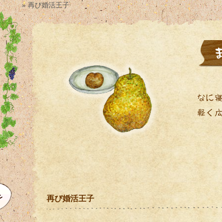
» 再び婚活王子
再び婚活王子