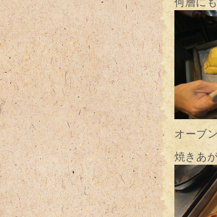
何層に
オーブ
焼きあが