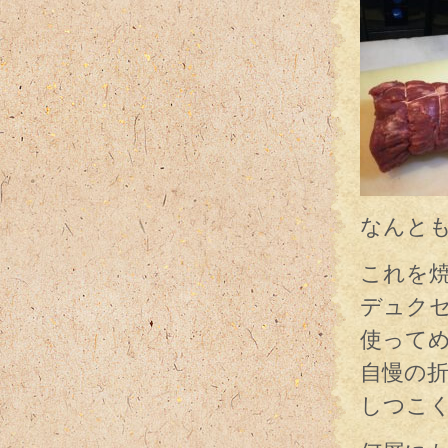
なんと
これを
デュク
使って
自慢の
しつこ