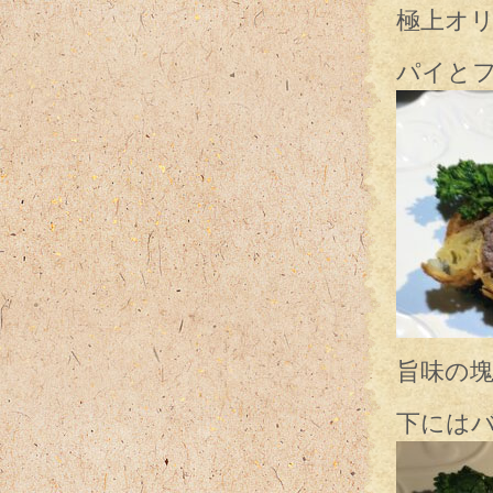
極上オ
パイと
旨味の
下には