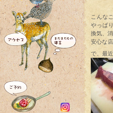
こんな
やっぱ
換気、
安心な
で、最