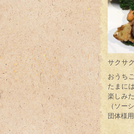
サクサ
おうち
たまに
楽しみ
（ソー
団体様用