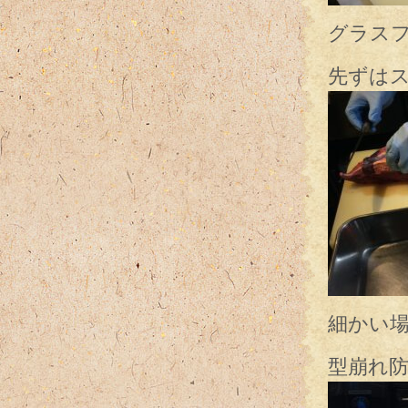
グラス
先ずは
細かい
型崩れ