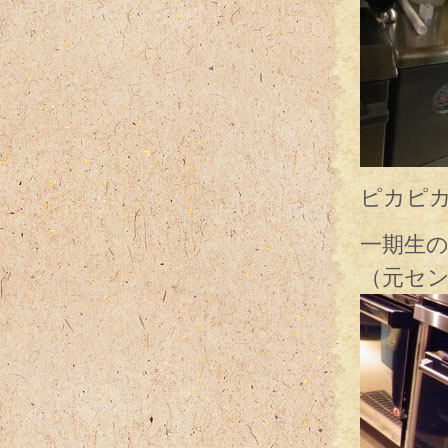
ピカピ
一期生
（元セン