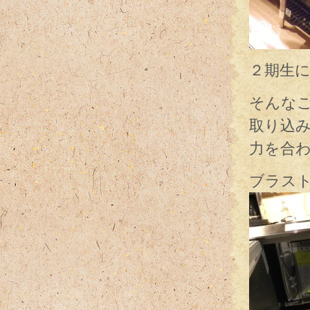
２期生
そんな
取り込
力を合
ブラス