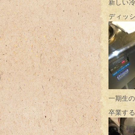
新しい
ディッ
一期生の
卒業す