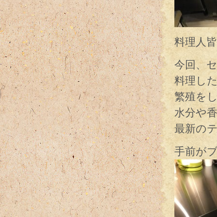
料理人
今回、
料理し
繁殖を
水分や
最新の
手前が