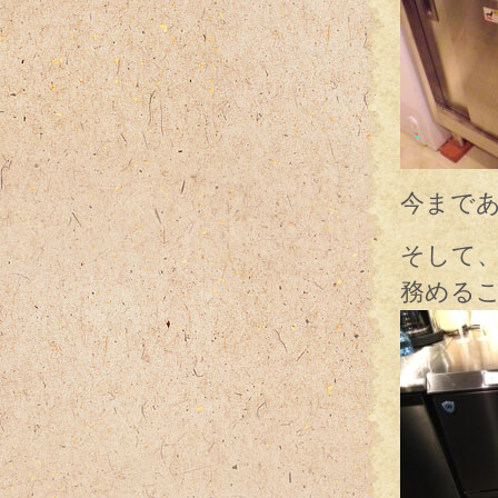
今まで
そして
務める