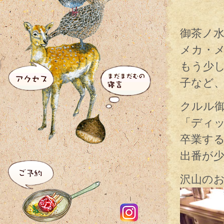
御茶ノ水
メカ・
もう少
子など
クルル
「ディッ
卒業す
出番が
沢山の