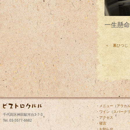
一生懸命
＜ 裏ひつじ
・メニュー
（
アラカ
・ワイン
（
スパーク
千代田区神田駿河台3-7-3
・アクセス
Tel. 03-5577-6682
・寝言
・お知らせ