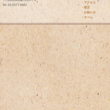
千代田区神田駿河台3-7-3
・アクセス
Tel. 03-5577-6682
・寝言
・お知らせ
・ホーム