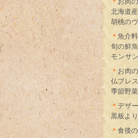
＊
お肉
北海道産
胡桃の
＊
魚介料
旬の鮮
モンサ
＊
お肉
仏ブレ
季節野
＊
デザ
黒板よ
＊
食後