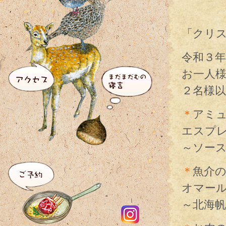
「クリ
令和３年 1
お一人様
２名様
＊
アミ
エスプ
～ソー
＊
魚介
オマー
～北海