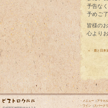
予告な
予めご
皆様の
心よりお
＜ 鹿と日本
・メニュー
（
アラカ
・ワイン
（
スパーク