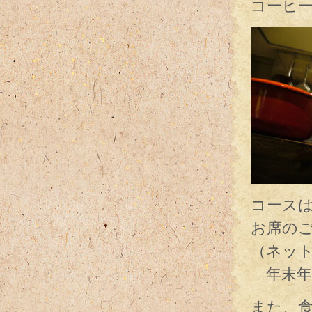
コーヒ
コース
お席の
（ネッ
「年末
また、