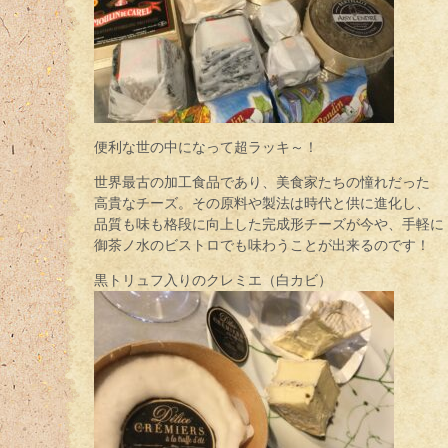
便利な世の中になって超ラッキ～！
世界最古の加工食品であり、美食家たちの憧れだった
高貴なチーズ。その原料や製法は時代と供に進化し、
品質も味も格段に向上した完成形チーズが今や、手軽に
御茶ノ水のビストロでも味わうことが出来るのです！
黒トリュフ入りのクレミエ（白カビ）