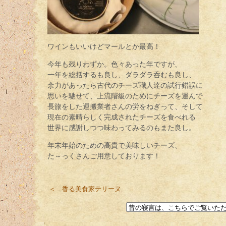
ワインもいいけどマールとか最高！
今年も残りわずか。色々あった年ですが、
一年を総括するも良し、ダラダラ呑むも良し、
余力があったら古代のチーズ職人達の試行錯誤に
思いを馳せて、上流階級のためにチーズを運んで
長旅をした運搬業者さんの労をねぎって、そして
現在の素晴らしく完成されたチーズを食べれる
世界に感謝しつつ味わってみるのもまた良し。
年末年始のための高貴で美味しいチーズ、
た～っくさんご用意しております！
＜ 香る美食家テリーヌ