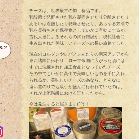
チーズは、世界最古の加工食品です。
乳酸菌で発酵させた乳を凝固させたり分離させたり
あるいは過熱したり乾燥させたり、あらゆる方法で
乳を長持ちさせ保存食としていかに有効にするか。
古代人達によるそれらの試行錯誤が、現代社会に
生み出された美味しいチーズへの長い旅路でした。
現在のヨルダンやレバノンあたりの南東アジアから
東西諸国に伝わり、ローマ帝国に広がった頃には
すでに洗練された加工食品となっていたチーズ。
その中でもいかに高価で美味しいものを手に入れ
られるか、美味しいチーズの為なら、どんなに
遠い道のりでも取引が盛んに行われていたのは、
それが上流階級における証だったから。
今は発注すると届きます(^^) ！