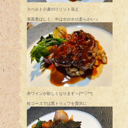
スペルト小麦のリゾット添え
表面香ばしく、中はホロホロ柔らかい ♪
赤ワインが欲しくなります～(*^▽^*)
松コースでは黒トリュフを贅沢に