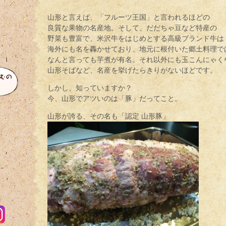
山形と言えば、「フルーツ王国」と言われるほどの
良質な果物の名産地。そして、だだちゃ豆など特産の
野菜も豊富で、米沢牛をはじめとする高級ブランド牛は
海外にも名を轟かせており、地元に根付いた郷土料理で
なんと言っても芋煮が有名。それ以外にも玉こんにゃく
山形そばなど、名産を挙げたらきりがないほどです。
しかし、知っていますか？
今、山形でアツいのは「豚」だってこと。
山形が誇る、その名も「認定 山形豚」