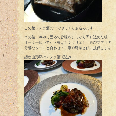
この後マデラ酒の中でゆっくり煮込みます
その後、冷やし固めて旨味をしっかり閉じ込めた後
オーダー頂いてから香ばしくグリエし、再びマデラの
芳醇なソースと合わせて、季節野菜と供に提供します。
認定山形豚のマデラ酒煮込み