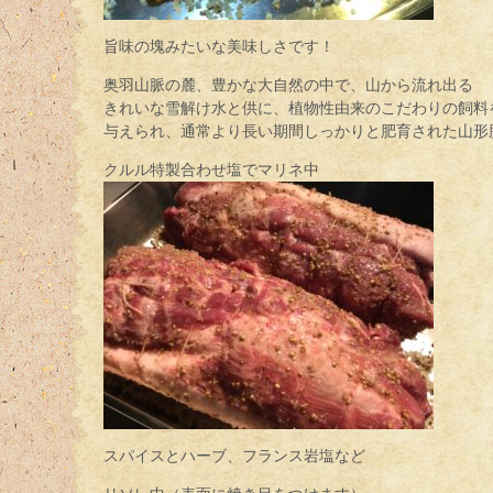
旨味の塊みたいな美味しさです！
奥羽山脈の麓、豊かな大自然の中で、山から流れ出る
きれいな雪解け水と供に、植物性由来のこだわりの飼料
与えられ、通常より長い期間しっかりと肥育された山形
クルル特製合わせ塩でマリネ中
スパイスとハーブ、フランス岩塩など