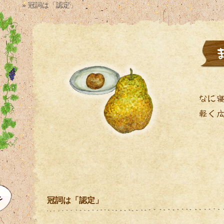
» 冠詞は「認定」
冠詞は「認定」