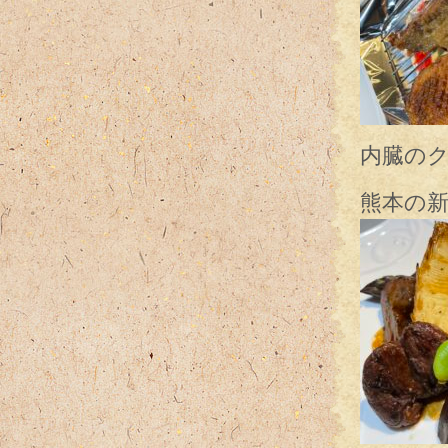
内臓のク
熊本の