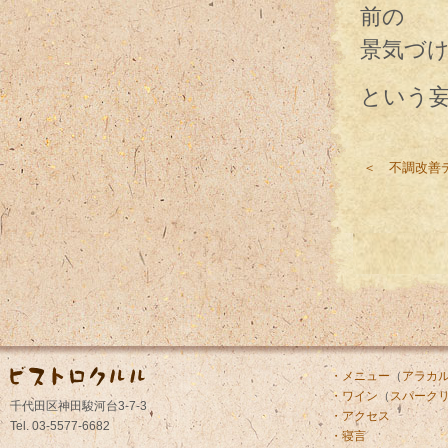
前の
景気づ
という
＜ 不調改善
・メニュー
（
アラカ
・ワイン
（
スパーク
千代田区神田駿河台3-7-3
・アクセス
Tel. 03-5577-6682
・寝言