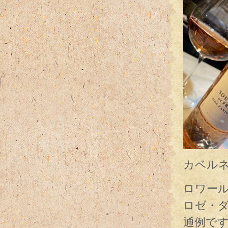
カベルネ
ロワール
ロゼ・
通例で