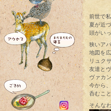
前世で
夏が近
頭がい
狭いア
地図を
リュク
友達と
ヴァカ
今から
呑むこ
そんな