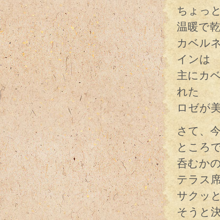
ちょっ
温暖で
カベル
インは
主にカ
れた
ロゼが
さて、
ところ
呑むか
テラス
サクッと
そうと