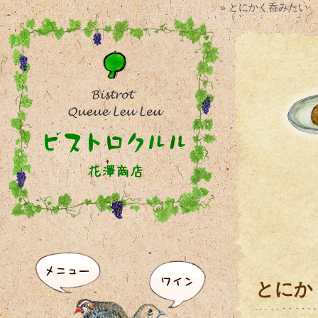
» とにかく呑みたい
とにか