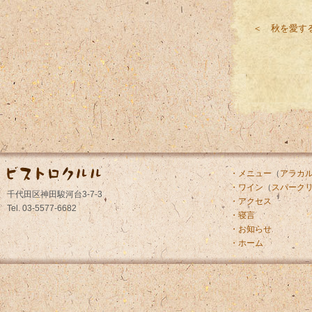
＜ 秋を愛す
・メニュー
（
アラカ
・ワイン
（
スパーク
千代田区神田駿河台3-7-3
・アクセス
Tel. 03-5577-6682
・寝言
・お知らせ
・ホーム