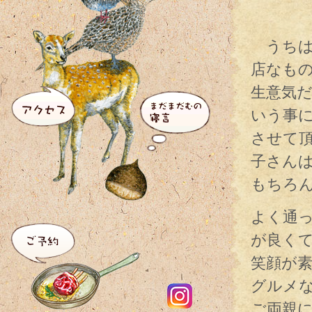
うちは
店なも
生意気だ
いう事
させて
子さん
もちろ
よく通
が良く
笑顔が
グルメ
ご両親