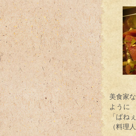
あ
美食家
ように
「ぱね
（料理