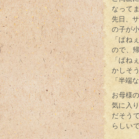
なって
先日、
の子が
「ぱね
ので、
「ぱね
かしそ
「半端
お母様
気に入
だそう
らしい