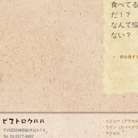
食べて
だ！？
なんて
ない？
＜ 肉を食す
・メニュー
（
アラカ
・ワイン
（
スパーク
千代田区神田駿河台3-7-3
・アクセス
Tel. 03-5577-6682