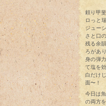
きめ
頼り甲
ロっと
ジュー
さと口
残る余
ろがあ
身の弾
て塩を
白だけ
面〜！
今日は
の両方