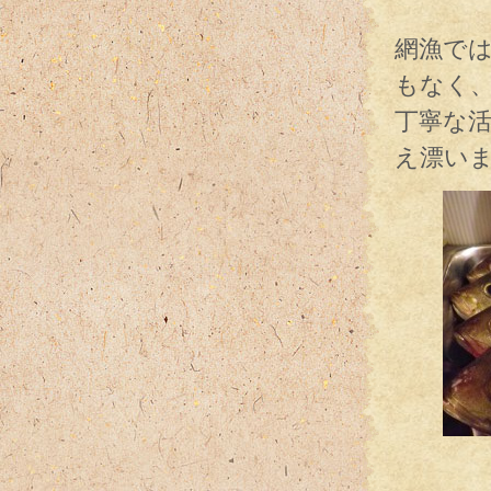
網漁では
もなく
丁寧な活
え漂い
お