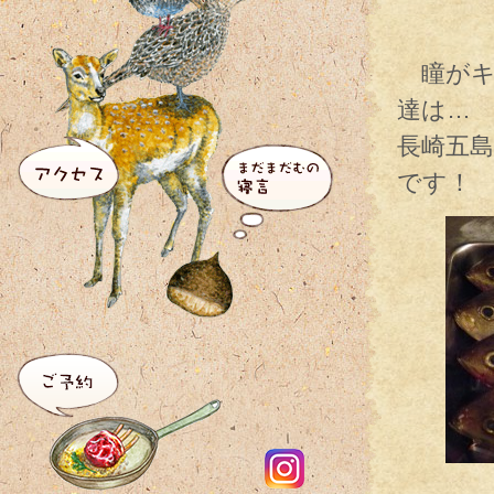
瞳がキ
達は…
長崎五
です！
ピチ