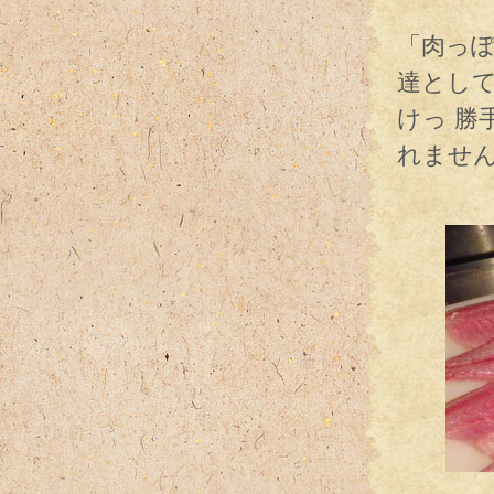
「肉っ
達とし
けっ 
れませ
でも