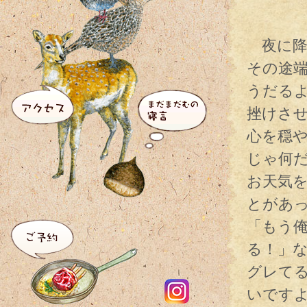
夜に降
その途
うだる
挫けさ
心を穏
じゃ何
お天気
とがあ
「もう
る！」
グレて
いです