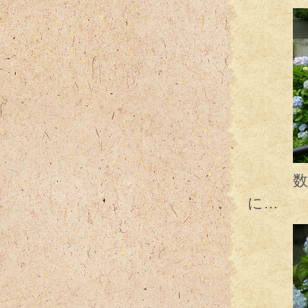
数日前
に…