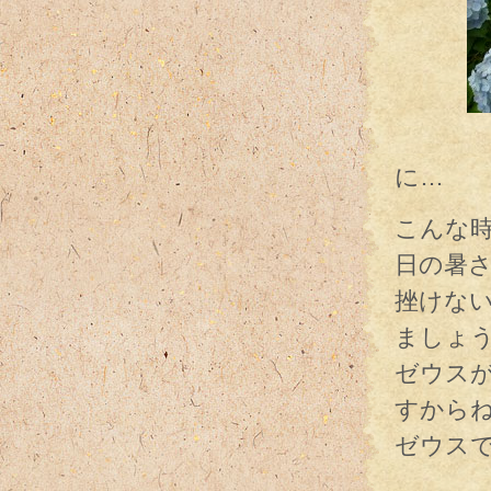
紫陽花
に…
こんな
日の暑
挫けな
ましょ
ゼウス
すから
ゼウス