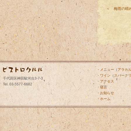
＜ 梅雨の晴
・メニュー
（
アラカ
・ワイン
（
スパーク
千代田区神田駿河台3-7-3
・アクセス
Tel. 03-5577-6682
・寝言
・お知らせ
・ホーム