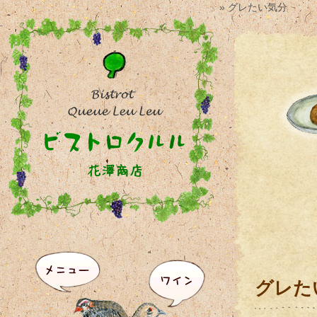
» グレたい気分
グレた