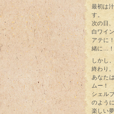
最初は
す。
次の日
白ワイ
アテに
緒に…
しかし
終わり
あなた
ムー！
シェル
のよう
楽しい