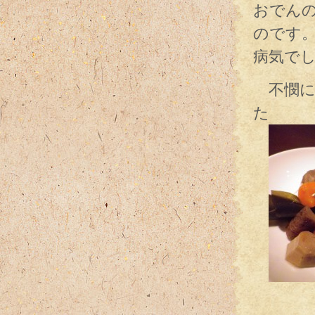
おでん
のです
病気で
不憫に
た
お