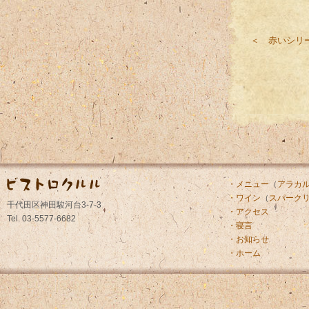
＜ 赤いシリ
・メニュー
（
アラカ
・ワイン
（
スパーク
千代田区神田駿河台3-7-3
・アクセス
Tel. 03-5577-6682
・寝言
・お知らせ
・ホーム