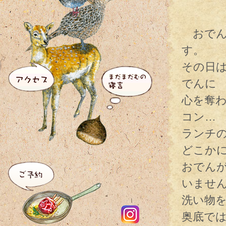
おでん
す。
その日
でんに
心を奪
コン…
ランチ
どこか
おでん
いませ
洗い物
奥底で