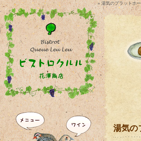
» 湯気のプラットホ
湯気の