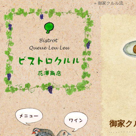
» 御家クルル流
御家ク