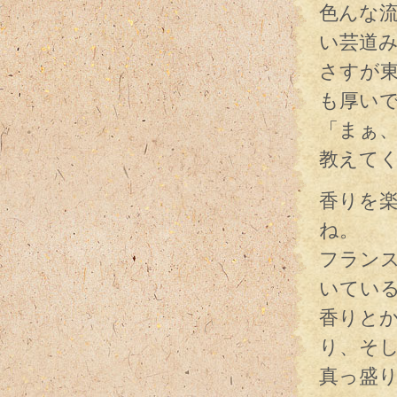
色んな
い芸道
さすが
も厚い
「まぁ
教えて
香りを
ね。
フラン
いてい
香りと
り、そ
真っ盛