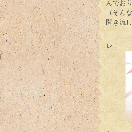
んでお
（そん
聞き流
いや
レ！
この