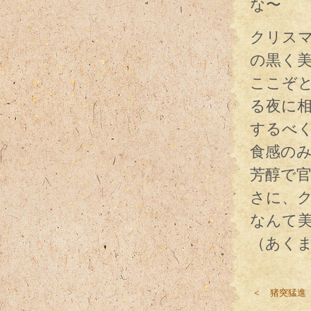
な〜
クリス
の黒く
ここぞ
る夜に
するべ
食感の
芳醇で
さに、ク
なんて
（あく
＜ 猪突猛進