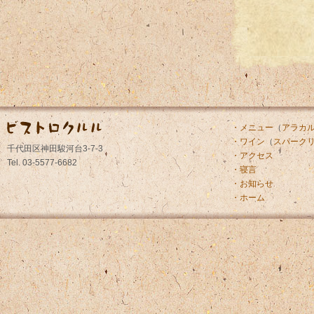
・メニュー
（
アラカ
・ワイン
（
スパーク
千代田区神田駿河台3-7-3
・アクセス
Tel. 03-5577-6682
・寝言
・お知らせ
・ホーム