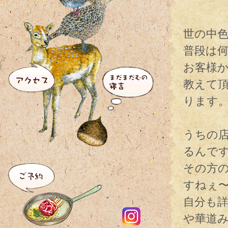
世の中
普段は
お客様
教えて
ります
うちの
るんで
その方
すねぇ
自分も
や華道