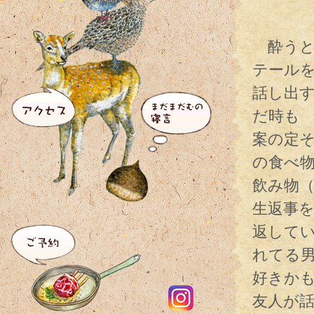
酔うと
テール
話し出す
だ時も
案の定
の食べ
飲み物
生返事
返して
れてる
好きか
友人が