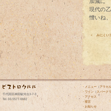
加減に
現代の
憎いね
＜ みにくい
・メニュー
（
アラカ
・ワイン
（
スパーク
千代田区神田駿河台3-7-3
・アクセス
Tel. 03-5577-6682
・寝言
・お知らせ