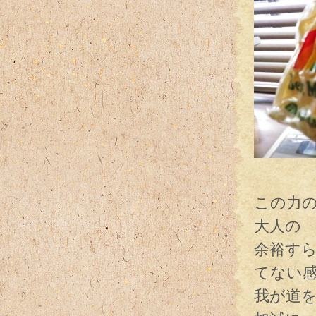
これ
この力
大人の
余裕す
てない
我が道