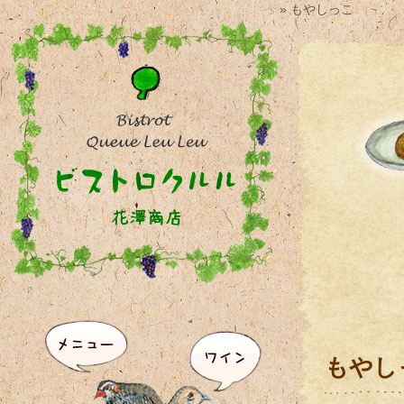
» もやしっこ
もやし