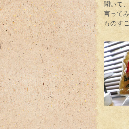
聞いて
言って
ものす
も
やる気
Bes