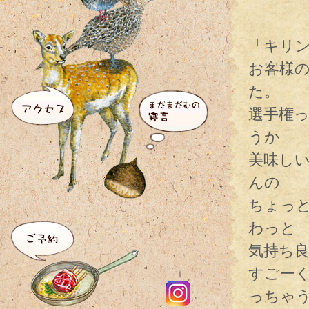
「キリ
お客様
た。
選手権
うか
美味し
んの
ちょっ
わっと
気持ち
すごー
っちゃ