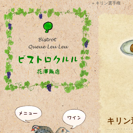
» キリン選手権
キリン