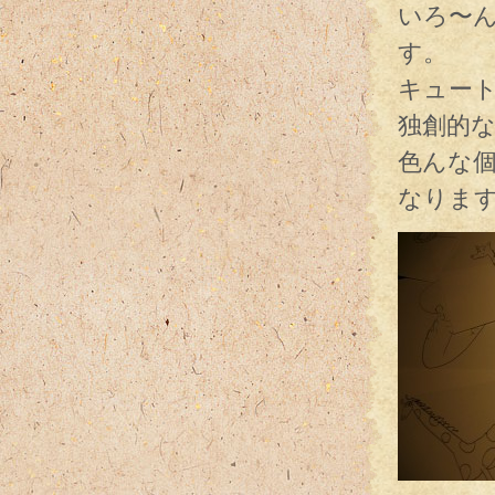
いろ〜
す。
キュー
独創的
色んな
なりま