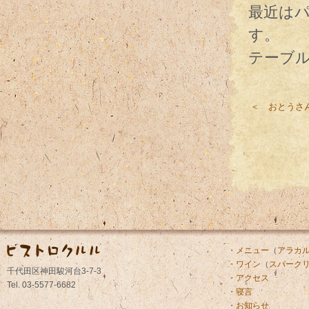
最近は
す。
テーブ
＜ おとうさ
・メニュー
（
アラカ
・ワイン
（
スパーク
千代田区神田駿河台3-7-3
・アクセス
Tel. 03-5577-6682
・寝言
・お知らせ