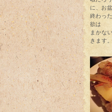
に、お
終わっ
欲は
まかな
きます
じゃ