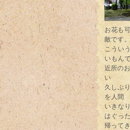
お花も
敵です
こうい
いもん
近所の
い
久しぶ
を人間
いきな
はぐっ
帰って