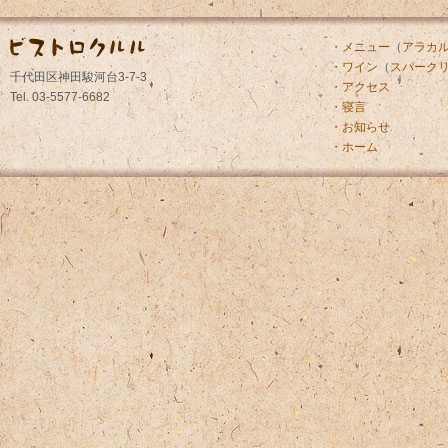
・メニュー
（
アラカ
・ワイン
（
スパーク
千代田区神田駿河台3-7-3
・アクセス
Tel. 03-5577-6682
・寝言
・お知らせ
・ホーム