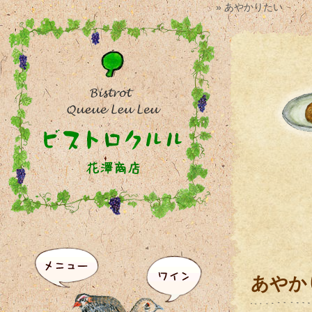
» あやかりたい
あやか