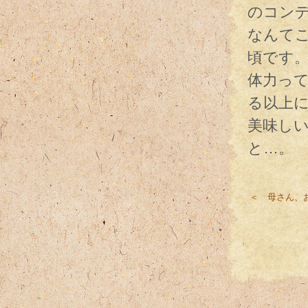
のコン
なんて
頃です
体力っ
る以上
美味し
と…。
＜ 母さん、