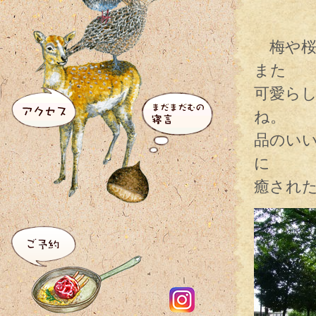
梅や桜
また
可愛ら
ね。
品のい
に
癒され