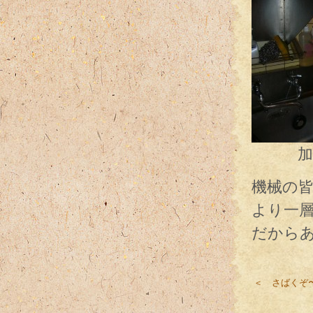
加湿器
機械の
より一
だから
＜ さばくぞ