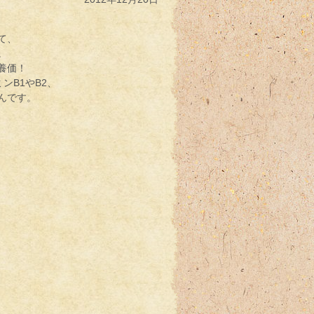
て、
。
養価！
ンB1やB2、
んです。