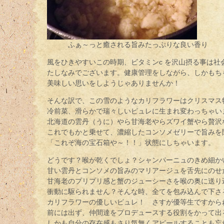
ふぁ～っと癒される旨みたっぷりな良い香り
風をひきやすいこの時期、ビタミンc を沢山摂る事は社
たしなみでございます。健康管理をしながら、しかもち
美味しい思いをしようじゃありませんか！
そんな訳で、この雪のようなカリフラワーはクリスマス
冷前菜、滑らかで瑞々しいピュレに生まれ変わっちゃい
北海道の雲丹（うに）やら甘海老やらズワイ蟹やら贅沢
これでもかと乗せて、濃縮したコンソメゼリーで旨みを
「これぞ海の宝石箱や～！！」状態にしちゃいます。
どうです？喉が乾くでしょ？シャンパーニュのきめ細か
甘い雲丹とコンソメの旨みのマリアージュを舌先にのせ
甘海老のプリプリ感と蟹のジューシーさを喉の奥に送り
衝動に駆られません？そんな時、全てを包み込んで下さ
カリフラワーの優しいピュレ！ さすが優等生ですから
前には出ず、仲間達をプロデュースする役割をかって出
しかも自分の存在感もさり気無くアピールすることも忘