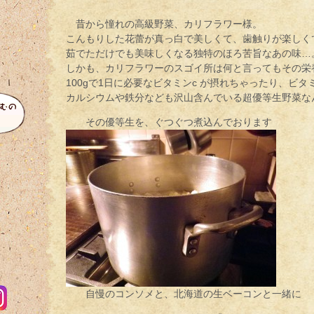
昔から憧れの高級野菜、カリフラワー様。
こんもりした花蕾が真っ白で美しくて、歯触りが楽しく
茹でただけでも美味しくなる独特のほろ苦旨なあの味…
しかも、カリフラワーのスゴイ所は何と言ってもその栄
100gで1日に必要なビタミンc が摂れちゃったり、ビタミ
カルシウムや鉄分なども沢山含んでいる超優等生野菜な
その優等生を、ぐつぐつ煮込んでおります
自慢のコンソメと、北海道の生ベーコンと一緒に