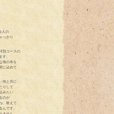
会人の
ゃっかり
特別コースの
ます。
な海の幸を
閉じ込めて
い泡と共に
たりして
込みたい
るのが
ね、敢えて
るんです。
れません。